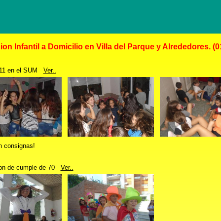
on Infantil a Domicilio en Villa del Parque y Alrededores. (
 11 en el SUM
Ver..
n consignas!
on de cumple de 70
Ver..