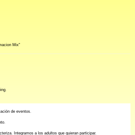
macion Mix"
ing.
zación de eventos.
nto.
eriza. Integramos a los adultos que quieran participar.