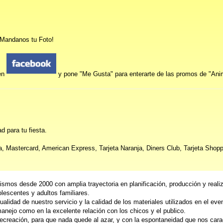
? Mandanos tu Foto!
en
y pone "Me Gusta" para enterarte de las promos de "Ani
d para tu fiesta.
a, Mastercard, American Express, Tarjeta Naranja, Diners Club, Tarjeta Shopp
ismos desde 2000 con amplia trayectoria en planificación, producción y reali
lescentes y adultos familiares.
alidad de nuestro servicio y la calidad de los materiales utilizados en el eve
nejo como en la excelente relación con los chicos y el publico.
reación, para que nada quede al azar, y con la espontaneidad que nos caract