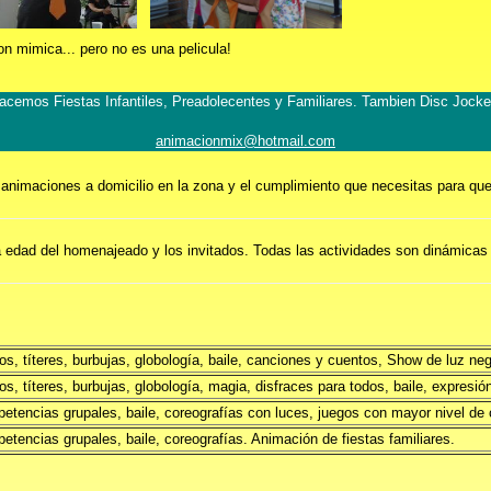
on mimica... pero no es una pelicula!
acemos Fiestas Infantiles, Preadolecentes y Familiares. Tambien Disc Jocke
animacionmix@hotmail.com
nimaciones a domicilio en la zona y el cumplimiento que necesitas para que t
 edad del homenajeado y los invitados. Todas las actividades son dinámicas e
s, títeres, burbujas, globología, baile, canciones y cuentos, Show de luz neg
s, títeres, burbujas, globología, magia, disfraces para todos, baile, expresión
etencias grupales, baile, coreografías con luces, juegos con mayor nivel de 
etencias grupales, baile, coreografías. Animación de fiestas familiares.