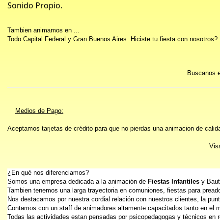
Sonido Propio.
Tambien animamos en ...
Todo Capital Federal y Gran Buenos Aires. Hiciste tu fiesta con nosotros
Buscanos 
Medios de Pago:
Aceptamos tarjetas de crédito para que no pierdas una animacion de calida
Vis
¿En qué nos diferenciamos?
Somos una empresa dedicada a la animación de
Fiestas Infantiles
y Baut
Tambien tenemos una larga trayectoria en comuniones, fiestas para preado
Nos destacamos por nuestra cordial relación con nuestros clientes, la puntu
Contamos con un staff de animadores altamente capacitados tanto en el ma
Todas las actividades estan pensadas por psicopedagogas y técnicos en rec