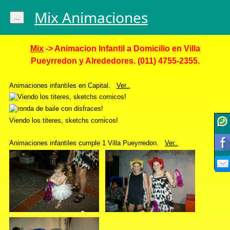
Mix Animaciones
...
Mix
-> Animacion Infantil a Domicilio en Villa
Pueyrredon y Alrededores. (011) 4755-2355.
Animaciones infantiles en Capital.
Ver..
Viendo los titeres, sketchs comicos!
Animaciones infantiles cumple 1 Villa Pueyrredon.
Ver..