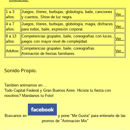
Ofrecemos:
1 a 3
Juegos, títeres, burbujas, globología, baile, canciones
Ver...
años:
y cuentos, Show de luz negra.
4 a 7
Juegos, títeres, burbujas, globología, magia, disfraces
Ver...
años:
para todos, baile, expresión corporal.
8 a 13
Competencias grupales, baile, coreografías con luces,
Ver...
años:
juegos con mayor nivel de complejidad.
Competencias grupales, baile, coreografías.
Adultos:
Ver...
Animación de fiestas familiares.
Sonido Propio.
Tambien animamos en ...
Todo Capital Federal y Gran Buenos Aires. Hiciste tu fiesta con
nosotros? Mandanos tu Foto!
Buscanos en
y pone "Me Gusta" para enterarte de las
promos de "Animacion Mix"