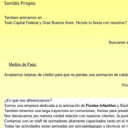
Sonido Propio.
Tambien animamos en ...
Todo Capital Federal y Gran Buenos Aires. Hiciste tu fiesta con nosotros
Buscanos 
Medios de Pago:
Aceptamos tarjetas de crédito para que no pierdas una animacion de calida
Vis
¿En qué nos diferenciamos?
Somos una empresa dedicada a la animación de
Fiestas Infantiles
y Baut
Tambien tenemos una larga trayectoria en comuniones, fiestas para preado
Nos destacamos por nuestra cordial relación con nuestros clientes, la puntu
Contamos con un staff de animadores altamente capacitados tanto en el ma
Todas las actividades estan pensadas por psicopedagogas y técnicos en rec