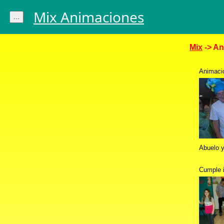
Mix Animaciones
...
Mix
-> An
Animacio
Abuelo y
Cumple 