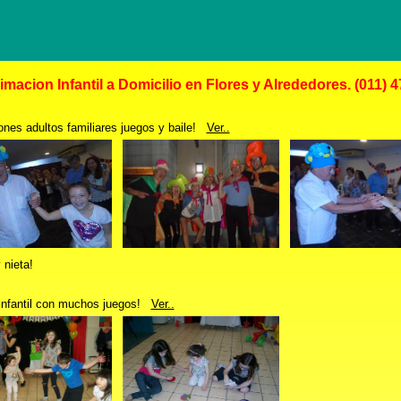
imacion Infantil a Domicilio en Flores y Alrededores. (011) 
nes adultos familiares juegos y baile!
Ver..
 nieta!
infantil con muchos juegos!
Ver..