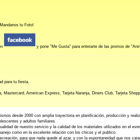
? Mandanos tu Foto!
en
y pone "Me Gusta" para enterarte de las promos de "Ani
d para tu fiesta.
a, Mastercard, American Express, Tarjeta Naranja, Diners Club, Tarjeta Shopp
ismos desde 2000 con amplia trayectoria en planificación, producción y reali
lescentes y adultos familiares.
alidad de nuestro servicio y la calidad de los materiales utilizados en el eve
nejo como en la excelente relación con los chicos y el publico.
reación, para que nada quede al azar, y con la espontaneidad que nos caract