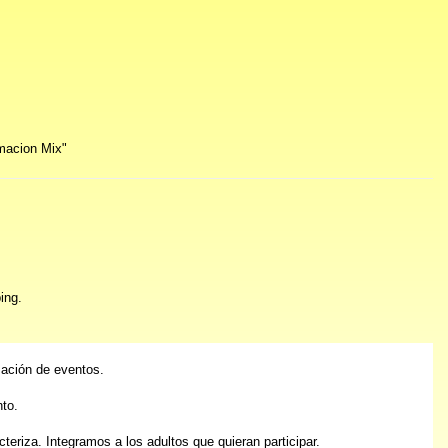
macion Mix"
ing.
zación de eventos.
nto.
eriza. Integramos a los adultos que quieran participar.