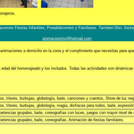
sonajeros.
acemos Fiestas Infantiles, Preadolecentes y Familiares. Tambien Disc Jocke
animacionmix@hotmail.com
nimaciones a domicilio en la zona y el cumplimiento que necesitas para que t
 edad del homenajeado y los invitados. Todas las actividades son dinámicas e
s, títeres, burbujas, globología, baile, canciones y cuentos, Show de luz neg
s, títeres, burbujas, globología, magia, disfraces para todos, baile, expresión
etencias grupales, baile, coreografías con luces, juegos con mayor nivel de 
etencias grupales, baile, coreografías. Animación de fiestas familiares.