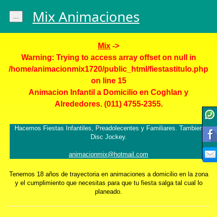
Mix Animaciones
...
Mix
->
Warning
: Trying to access array offset on null in
/home/animacionmix1720/public_html/fiestastitulo.php
on line
15
Animacion Infantil a Domicilio en Coghlan y
Alrededores. (011) 4755-2355.
Hacemos Fiestas Infantiles, Preadolecentes y Familiares. Tambien
Disc Jockey.
animacionmix@hotmail.com
Tenemos 18 años de trayectoria en animaciones a domicilio en la zona
y el cumplimiento que necesitas para que tu fiesta salga tal cual lo
planeado.