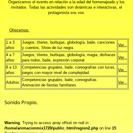
Organizamos el evento en relación a la edad del homenajeado y los
invitados. Todas las actividades son dinámicas e interactivas, el
protagonista sos vos.
Ofrecemos:
1 a 3
Juegos, títeres, burbujas, globología, baile, canciones
Ver...
años:
y cuentos, Show de luz negra.
4 a 7
Juegos, títeres, burbujas, globología, magia, disfraces
Ver...
años:
para todos, baile, expresión corporal.
8 a 13
Competencias grupales, baile, coreografías con luces,
Ver...
años:
juegos con mayor nivel de complejidad.
Competencias grupales, baile, coreografías.
Adultos:
Ver...
Animación de fiestas familiares.
Sonido Propio.
Warning
: Trying to access array offset on null in
/home/animacionmix1720/public_html/region2.php
on line
15