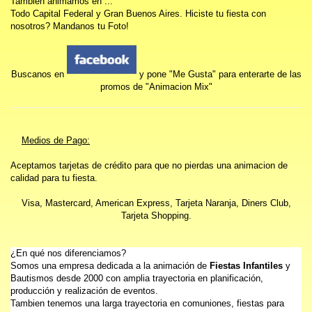
Tambien animamos en ...
Todo Capital Federal y Gran Buenos Aires. Hiciste tu fiesta con
nosotros? Mandanos tu Foto!
Buscanos en
y pone "Me Gusta" para enterarte de las
promos de "Animacion Mix"
Medios de Pago:
Aceptamos tarjetas de crédito para que no pierdas una animacion de
calidad para tu fiesta.
Visa, Mastercard, American Express, Tarjeta Naranja, Diners Club,
Tarjeta Shopping.
¿En qué nos diferenciamos?
Somos una empresa dedicada a la animación de
Fiestas Infantiles
y
Bautismos desde 2000 con amplia trayectoria en planificación,
producción y realización de eventos.
Tambien tenemos una larga trayectoria en comuniones, fiestas para