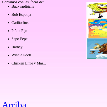
Contamos con las líneas de:
Backyardigans
Bob Esponja
Cariñositos
Piñon Fijo
Sapo Pepe
Barney
Winnie Pooh
Chicken Lit
t
le
y Mas...
Arriba